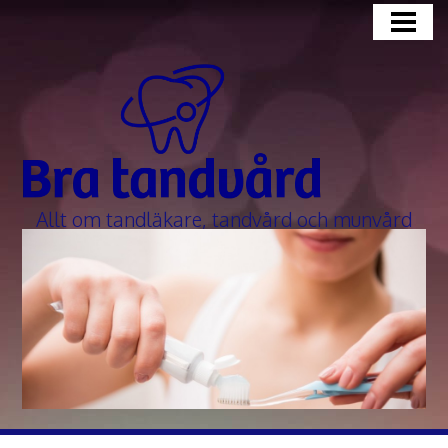
BLOGG
HUR ÄR EN BRA TANDLÄKARE?
FÅ TANDBLEKNING HOS TANDLÄKARE
Allt om tandläkare, tandvård och munvård