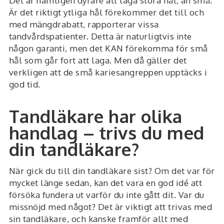
Det är nämligen dyrare att laga stora hål, än små.
Är det riktigt ytliga hål förekommer det till och
med mängdrabatt, rapporterar vissa
tandvårdspatienter. Detta är naturligtvis inte
någon garanti, men det KAN förekomma för små
hål som går fort att laga. Men då gäller det
verkligen att de små kariesangreppen upptäcks i
god tid.
Tandläkare har olika
handlag – trivs du med
din tandläkare?
När gick du till din tandläkare sist? Om det var för
mycket länge sedan, kan det vara en god idé att
försöka fundera ut varför du inte gått dit. Var du
missnöjd med något? Det är viktigt att trivas med
sin tandläkare, och kanske framför allt med