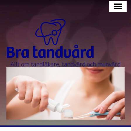
BLOGG
HUR ÄR EN BRA TANDLÄKARE?
FÅ TANDBLEKNING HOS TANDLÄKARE
Allt om tandläkare, tandvård och munvård